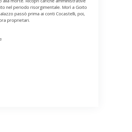
o alla morte. Ricoprì cariche amministrative
ito nel periodo risorgimentale. Morì a Goito
alazzo passò prima ai conti Cocastelli, poi,
ora proprietari.
e
Teodoro Somenzari 