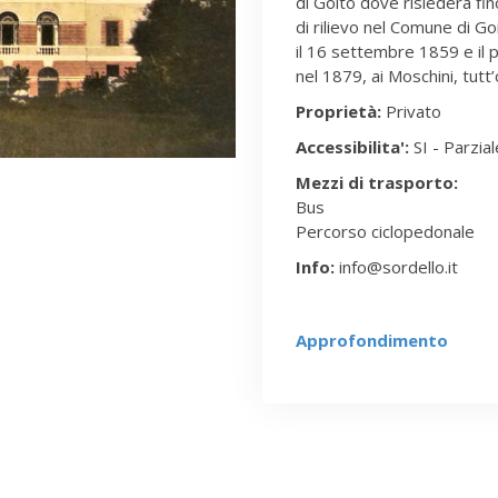
di Goito dove risiederà fin
di rilievo nel Comune di Go
il 16 settembre 1859 e il p
nel 1879, ai Moschini, tutt’
Proprietà:
Privato
Accessibilita':
SI - Parzial
Mezzi di trasporto:
Cartolina anni '50
Bus
Percorso ciclopedonale
Info:
info@sordello.it
Approfondimento