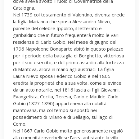
dove aveva svolto il ruolo di Governatrice della
Catalogna.
Nel 1739 col testamento di Valentino, diventa erede
la figlia Marianna che sposa Alessandro Nievo,
parente del celebre Ippolito, il letterato e
garibaldino che in futuro frequenterà molto le vari
residenze di Carlo Gobio. Nel mese di giugno del
1796 Napoleone Bonaparte abitò in questo palazzo
per il periodo della battaglia di Borghetto, vittoriosa
per il suo esercito, e del primo assedio alla fortezza
di Mantova, allora in mano agli austriaci. La figlia
Laura Nievo sposa Federico Gobio e nel 1805
eredita la proprietà che a sua volta, come si evince
da un atto notarile, nel 1816 lascia ai figli Giovanni,
Evangelista, Cecilia, Teresa, Carlo e Matilde. Carlo
Gobio (1827-1890) apparteneva alla nobiltà
mantovana, ma col tempo si spostò nei
possedimenti di Milano e di Bellagio, sul lago di
Como.
Nel 1867 Carlo Gobio molto generosamente regalò
alla comunità roverbellese l'area antistante la villa,