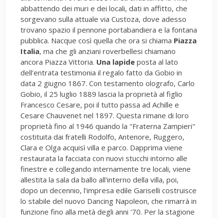
abbattendo dei muri e dei locali, dati in affitto, che
sorgevano sulla attuale via Custoza, dove adesso
trovano spazio il pennone portabandiera e la fontana
pubblica. Nacque così quella che ora si chiama
Piazza
Italia
, ma che gli anziani roverbellesi chiamano
ancora Piazza Vittoria.
Una lapide
posta al lato
dell'entrata testimonia il regalo fatto da Gobio in
data 2 giugno 1867. Con testamento olografo, Carlo
Gobio, il 25 luglio 1889 lascia la proprietà al figlio
Francesco Cesare, poi il tutto passa ad Achille e
Cesare Chauvenet nel 1897. Questa rimane di loro
proprietà fino al 1946 quando la "Fraterna Zampieri"
costituita dai fratelli Rodolfo, Antenore, Ruggero,
Clara e Olga acquisì villa e parco. Dapprima viene
restaurata la facciata con nuovi stucchi intorno alle
finestre e collegando internamente tre locali, viene
allestita la sala da ballo all'interno della villa, poi,
dopo un decennio, l'impresa edile Gariselli costruisce
lo stabile del nuovo Dancing Napoleon, che rimarrà in
funzione fino alla metà degli anni '70. Per la stagione