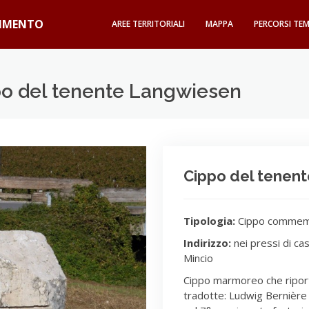
GIMENTO
AREE TERRITORIALI
MAPPA
PERCORSI TEM
ppo del tenente Langwiesen
Cippo del tenen
Tipologia:
Cippo commem
Indirizzo:
nei pressi di cas
Mincio
Cippo marmoreo che riporta
tradotte: Ludwig Bernièr