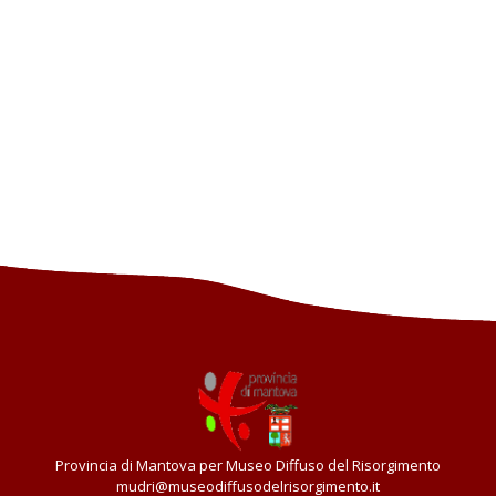
Provincia di Mantova per Museo Diffuso del Risorgimento
mudri@museodiffusodelrisorgimento.it