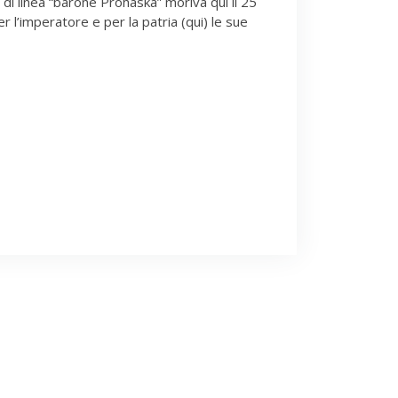
di linea “barone Prohaska” moriva qui il 25
 l’imperatore e per la patria (qui) le sue